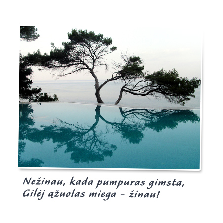
Burgis.lt