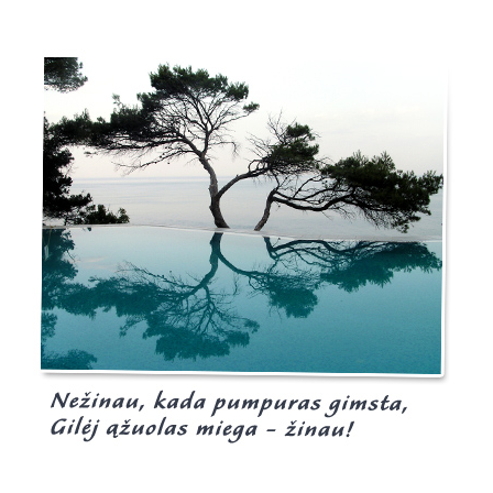
Burgis.lt