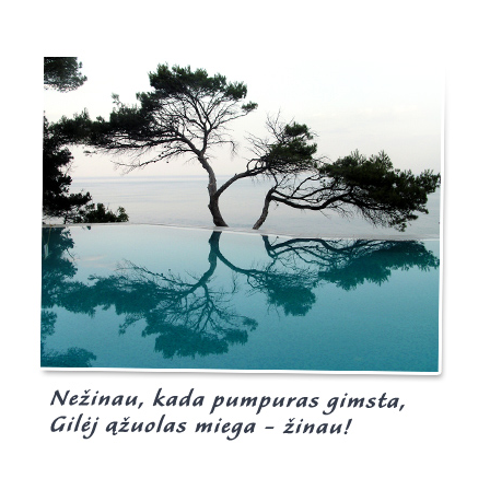
Burgis.lt