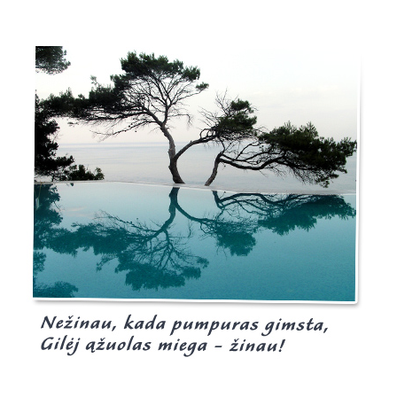
Burgis.lt