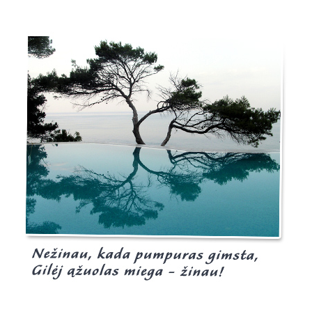
Burgis.lt