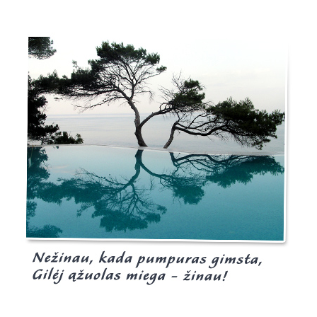
Burgis.lt