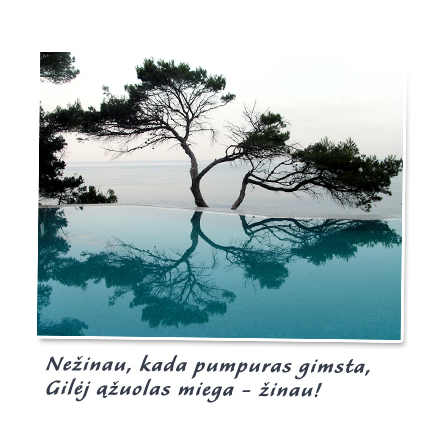
Burgis.lt