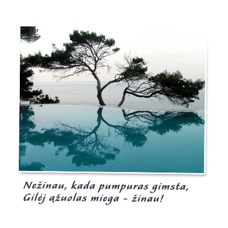
Burgis.lt