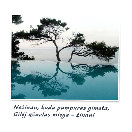
Burgis.lt