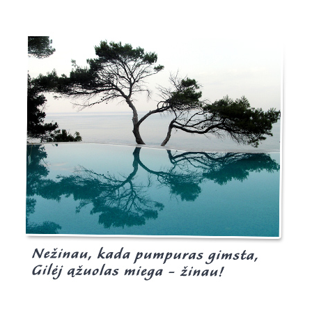
Burgis.lt