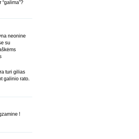
r “galima”?
lyna neonine
se su
raškėms
s
a turi gilias
t galinio rato.
gzamine !