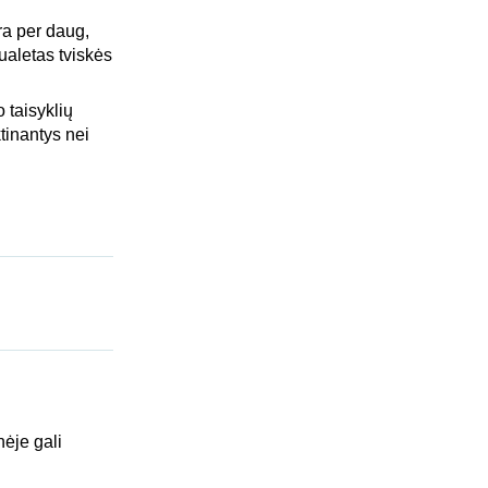
ra per daug,
tualetas tviskės
 taisyklių
tinantys nei
nėje gali