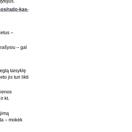
tytojus.
enos/rado-kas-
letus –
arašysiu – gal
gtą taisyklę
 jis turi likti
gienos
r kt.
ėjimą
ota – mokėk