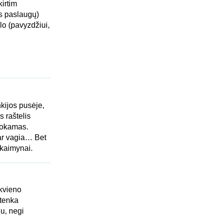
irtim
ės paslaugų)
lo (pavyzdžiui,
kijos pusėje,
s raštelis
emokamas.
dar vagia… Bet
 kaimynai.
kvieno
 tenka
ju, negi