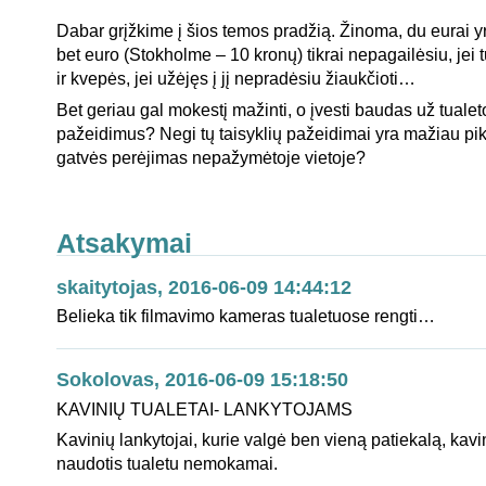
***
Dabar grįžkime į šios temos pradžią. Žinoma, du eurai y
bet euro (Stokholme – 10 kronų) tikrai nepagailėsiu, jei 
ir kvepės, jei užėjęs į jį nepradėsiu žiaukčioti…
Bet geriau gal mokestį mažinti, o įvesti baudas už tualeto
pažeidimus? Negi tų taisyklių pažeidimai yra mažiau pik
gatvės perėjimas nepažymėtoje vietoje?
Atsakymai
skaitytojas, 2016-06-09 14:44:12
Belieka tik filmavimo kameras tualetuose rengti…
Sokolovas, 2016-06-09 15:18:50
KAVINIŲ TUALETAI- LANKYTOJAMS
Kavinių lankytojai, kurie valgė ben vieną patiekalą, kavi
naudotis tualetu nemokamai.