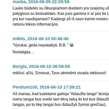
nuoba, 2016-06-09 22:29:59
Lauko būdelės su iškuopiamom duobėm yra svajonių už
palyginus su biotualetais. Kas juos gamina ir ar jais be 
yra kur naudojamasi? Kadangi aš iš savo kaimo nosies n
neturiu tokios informacijos.
miklis, 2016-06-10 00:46:40
”Vyrukai, gėda nepataikyti. B.B. ” 😀
Nostalgija…
Burgis, 2016-06-10 06:59:05
mikliui: ačiū, Simonai, Tavo atmintimi visada stebiuosi!
Pentium100, 2016-06-10 17:59:21
Aš manau, kad tualetams galioja “išdaužto lango” teorija
namo langai bus sveiki tam tikrą laiką iki kol bus išdauž
langas, po to likę langai bus išdaužyti žymiai greičiau).