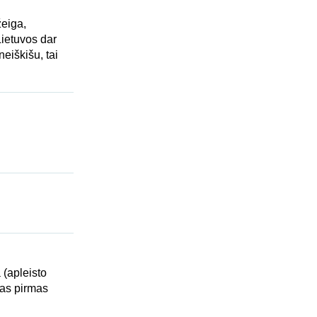
eiga,
Lietuvos dar
eiškišu, tai
 (apleisto
tas pirmas