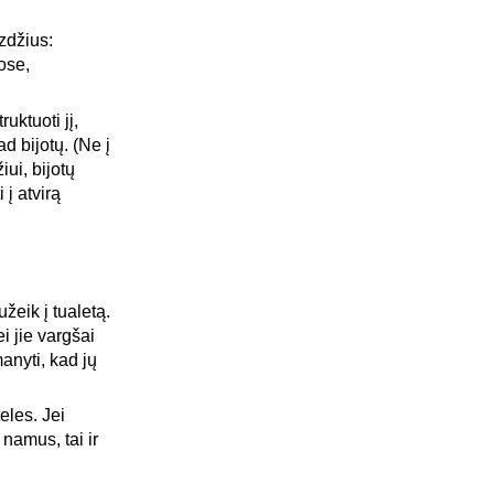
zdžius:
ose,
uktuoti jį,
ad bijotų. (Ne į
iui, bijotų
į atvirą
žeik į tualetą.
ei jie vargšai
manyti, kad jų
eles. Jei
namus, tai ir