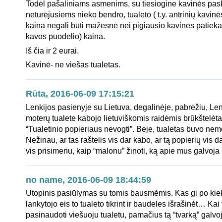
Todėl pašaliniams asmenims, su tiesiogine kavinės pask
neturėjusiems nieko bendro, tualeto ( t.y. antrinių kavin
kaina negali būti mažesnė nei pigiausio kavinės patieka
kavos puodelio) kaina.
Iš čia ir 2 eurai.
Kavinė- ne viešas tualetas.
Rūta, 2016-06-09 17:15:21
Lenkijos pasienyje su Lietuva, degalinėje, pabrėžiu, Len
moterų tualete kabojo lietuviškomis raidėmis brūkštelėta
“Tualetinio popieriaus nevogti”. Beje, tualetas buvo n
Nežinau, ar tas raštelis vis dar kabo, ar tą popierių vis 
vis prisimenu, kaip “malonu” žinoti, ką apie mus galvoja
no name, 2016-06-09 18:44:59
Utopinis pasiūlymas su tomis bausmėmis. Kas gi po kie
lankytojo eis to tualeto tikrint ir baudeles išrašinėt… Kai
pasinaudoti viešuoju tualetu, pamačius tą “tvarką” galvo