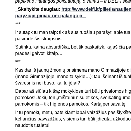
papiktino Palangos poilsiautoją, o vėliau – ir DELFI skai
_Skaitykite daugiau:
http://www.delfi.lt/pilietis/nauji
paryziuje-pigiau-nei-palangoje._
***
Ir sutapk tu man taip: tik aš susiruošiau parašyti apie tua
pasirodė šis straipsnis!
Sutinku, kaina absurdiška, bet tik paskaityk, ką aš čia p
pradėsi galvoti kitaip…
***
Kas dar iš jaunų žmonių prisimena mano Gimnazijoje die
(mano Gimnazijoje, mano taisyklę…): tau išeinant iš tualeto
švaresnis nei buvo, kai tu įėjai?
Dabar aš siūlau kitką: mokyklose turi būti privalomos hi
pamokos! Jokių ten „mišrainių“ su etikos, sveikatingumo i
pamokomis – tik higienos pamokos. Kartą per savaitę.
Ir tų pamokų metu, pateikiant labai vaizdžius pasišlykšt
keliančius pavyzdžius, visiems turi būti įdiegta, užkodu
naudotis tualetu!