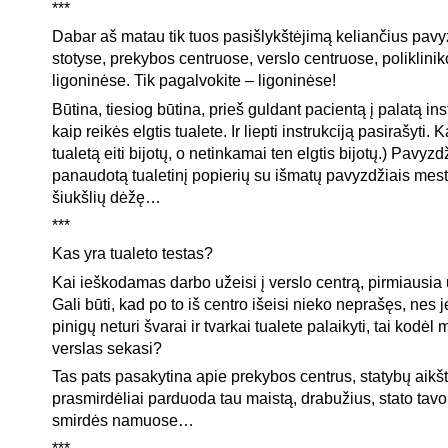
***
Dabar aš matau tik tuos pasišlykštėjimą keliančius pavy
stotyse, prekybos centruose, verslo centruose, poliklinik
ligoninėse. Tik pagalvokite – ligoninėse!
Būtina, tiesiog būtina, prieš guldant pacientą į palatą instr
kaip reikės elgtis tualete. Ir liepti instrukciją pasirašyti. K
tualetą eiti bijotų, o netinkamai ten elgtis bijotų.) Pavyzdž
panaudotą tualetinį popierių su išmatų pavyzdžiais mesti 
šiukšlių dėžę…
***
Kas yra tualeto testas?
Kai ieškodamas darbo užeisi į verslo centrą, pirmiausia u
Gali būti, kad po to iš centro išeisi nieko neprašęs, nes j
pinigų neturi švarai ir tvarkai tualete palaikyti, tai kodėl 
verslas sekasi?
Tas pats pasakytina apie prekybos centrus, statybų aikšt
prasmirdėliai parduoda tau maistą, drabužius, stato tavo 
smirdės namuose…