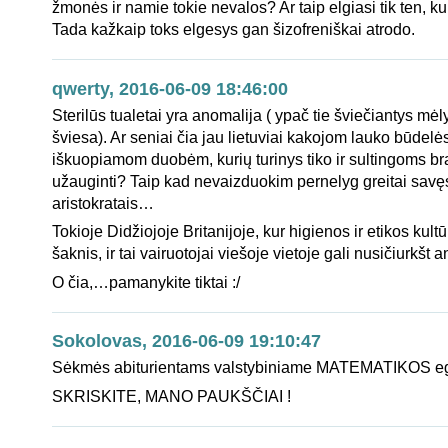
žmonės ir namie tokie nevalos? Ar taip elgiasi tik ten, ku
Tada kažkaip toks elgesys gan šizofreniškai atrodo.
qwerty, 2016-06-09 18:46:00
Sterilūs tualetai yra anomalija ( ypač tie šviečiantys mė
šviesa). Ar seniai čia jau lietuviai kakojom lauko būdelė
iškuopiamom duobėm, kurių turinys tiko ir sultingoms b
užauginti? Taip kad nevaizduokim pernelyg greitai savę
aristokratais…
Tokioje Didžiojoje Britanijoje, kur higienos ir etikos kultūr
šaknis, ir tai vairuotojai viešoje vietoje gali nusičiurkšt an
O čia,…pamanykite tiktai :/
Sokolovas, 2016-06-09 19:10:47
Sėkmės abiturientams valstybiniame MATEMATIKOS e
SKRISKITE, MANO PAUKŠČIAI !