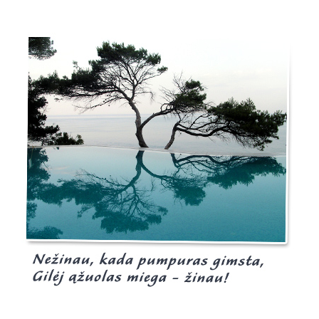
Burgis.lt