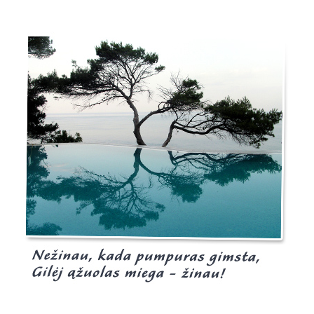
Burgis.lt