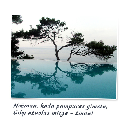
Burgis.lt