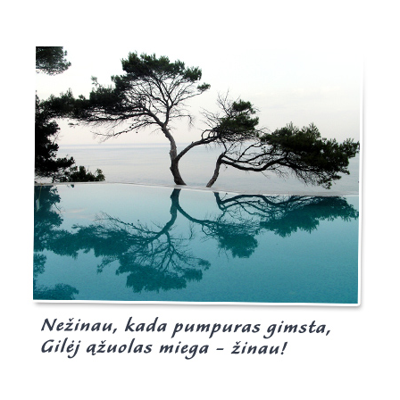
Burgis.lt