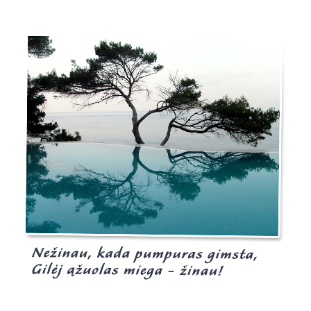
Burgis.lt